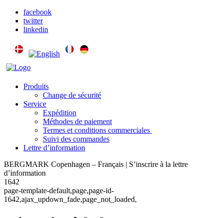
facebook
twitter
linkedin
Produits
Change de sécurité
Service
Expédition
Méthodes de paiement
Termes et conditions commerciales
Suivi des commandes
Lettre d’information
BERGMARK Copenhagen – Français | S’inscrire à la lettre
d’information
1642
page-template-default,page,page-id-
1642,ajax_updown_fade,page_not_loaded,